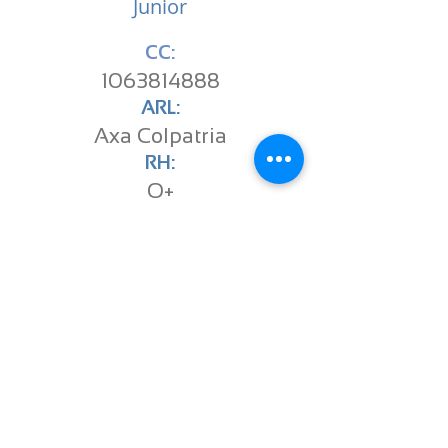
Junior
CC:
1063814888
ARL:
Axa Colpatria
RH:
O+
EPS:
Sanitas
ACTIVO