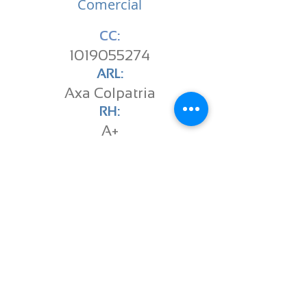
Comercial
CC:
1019055274
ARL:
Axa Colpatria
RH:
A+
EPS:
Sanitas
ACTIVO